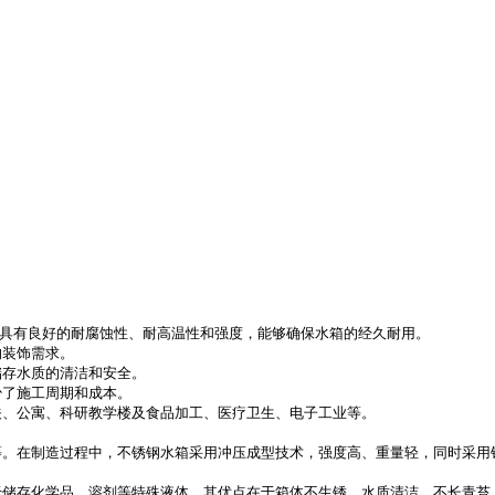
这些材料具有良好的耐腐蚀性、耐高温性和强度，能够确保水箱的经久耐用。
的装饰需求。
储存水质的清洁和安全。
少了施工周期和成本。
关、公寓、科研教学楼及食品加工、医疗卫生、电子工业等。
等。在制造过程中，不锈钢水箱采用冲压成型技术，强度高、重量轻，同时采用
于储存化学品、溶剂等特殊液体。其优点在于箱体不生锈、水质清洁、不长青苔