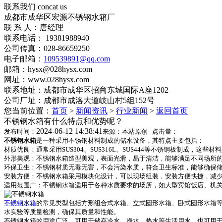
联系我们
concat us
成都市成华区宏源不锈钢水箱厂
联 系 人：唐经理
联系电话： 19381988940
公司传真：028-86659250
电子邮箱：
109539891@qq.com
邮箱：hysx@028hysx.com
网址：www.028hysx.com
联系地址：成都市成华区招商东城国际A座1202
公司厂址：成都市成洛大道岐山村5组152号
您当前位置：
首页
>
新闻资讯
>
行业新闻
>
返回首页
不锈钢水箱有什么特点和优势呢？
2024-06-12 14:38:41
发布时间：
来源：本站原创 点击量：
不锈钢水箱
是一种采用不锈钢材料制成的储水设备，其特点主要包括：
材质优良：通常采用SUS304、SUS316L、SUS444等不锈钢板制成，
外形美观：不锈钢水箱造型美观，表面光滑，易于清洁，能够满足不同场所
环保卫生：不锈钢材质无毒无害，不会污染水质，符合卫生标准，能够确保
安装方便：不锈钢水箱采用模块化设计，可以现场组装，安装方便快捷，减
适用范围广：不锈钢水箱适用于各种水质要求的场所，如大型宾馆饭店、机
不锈钢水箱
的常见类型包括方形组合式水箱、立式圆形水箱、卧式圆形水箱
水实验等质量检测，确保其质量和性能。
不锈钢水箱的用途广泛，可用于储存冷水、净水、热水等生活用水，也可用