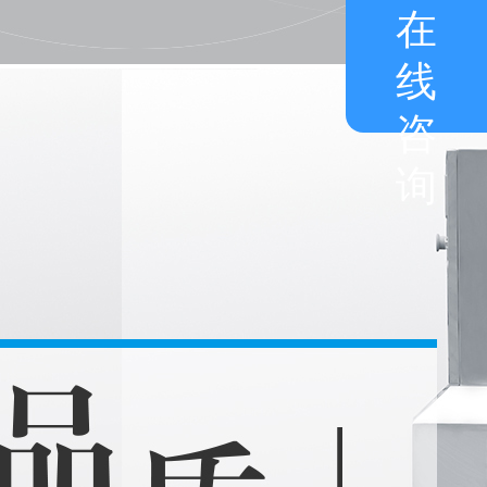
在
线
咨
询