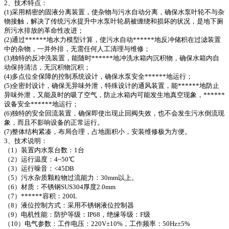
2、技术特点：
(1)采用精密的固液分离装置，使杂物与污水自动分离，确保水泵叶轮不与杂
物接触，解决了传统污水提升中水泵叶轮易被缠绕和损坏的状况，是地下厕
所污水排放的革命性改进；
(2)通过******地水力模型计算，使污水自动******地反冲储积在过滤装置
中的杂物，一并外排，无需任何人工清理与维修；
(3)独特的反冲洗装置，能随时******地冲洗水箱内沉积物，确保水箱内自
动保持清洁，无沉积物沉积；
(4)多点位全保障的控制系统设计，确保水泵安全******地运行；
(5)全密封设计，确保无异味外泄，特殊设计的通风装置，能******地防止
异味外泄，又能及时的吸了空气，防止水箱内可能发生地真空现象，******
设备安全******地运行；
(6)独特的安全回流装置，确保即使出现止回阀失效，也不会发生污水倒流现
象，而且不影响设备的正常运行。
(7)整体结构紧凑，布局合理，占地面积小，安装维修极为方便。
3、技术说明：
（1）装置内水泵台数：1台
（2）运行温度：4~50℃
（3）运行噪音：<45DB
（5）污水杂质颗粒物过流能力：30mm以上。
（6）材质：不锈钢SUS304厚度2.0mm
（7）******容积：200L
（8）液位控制方式：采用不锈钢液位控制器
（9）电机性能：防护等级：IP68，绝缘等级：F级
（10）电气参数：工作电压：220V±10%，工作频率：50Hz±5%