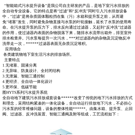
“智能箱式污水提升设备”是我公司自主研发的产品，是地下室污水排放的
全自动专业设备。它的特点是将“过滤”和“反冲洗”同时引入污水排放设备
中，“过滤”是将杂质固体颗粒挡在集（污）水箱和提升泵之前，从而避
免“堵塞”发生，同时避免杂物直接与水泵的叶轮接触，延长了水泵的使用寿
命。在污水提升泵的压力下，排水反向通过过滤器，又起到“反冲洗”过滤器
的作用，使过滤器内表面的杂物脱落下来，随排水水流带出箱外，排至室外
排水检查井。污水泵每提升一次污水，***对过滤器内的杂物及沉淀物反冲
洗带走一次，******过滤器表面无杂质沉淀堆积。
应用场合
各类建筑物地下室生活污水的排放场所。
主要特点
1.无堵塞、固液分离
2.无异味、防臭设计、全封闭结构
3.无泄漏、智能三通控制
4.更经济、全自动一体化设计
5.更环保、低碳节能
图HYTS系列污水提升系统
全自动地下建筑污水排放成套设备******改变了传统的地下污水排放的方式
和理念，采用结构紧凑的一体化设备，全自动运行排放地下污水，不必担心
污水泵的经常维修问题，设备的整体性能******。由集水箱、提升泵、止回
阀、过滤器、反冲洗装置、智能三通阀及附等组成，工艺流程如下：