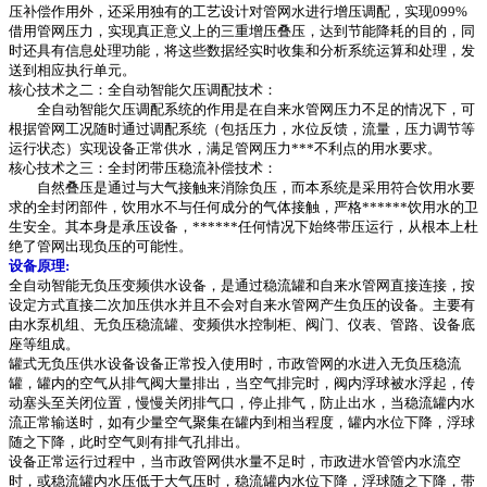
压补偿作用外，还采用独有的工艺设计对管网水进行增压调配，实现099%
借用管网压力，实现真正意义上的三重增压叠压，达到节能降耗的目的，同
时还具有信息处理功能，将这些数据经实时收集和分析系统运算和处理，发
送到相应执行单元。
核心技术之二：全自动智能欠压调配技术：
全自动智能欠压调配系统的作用是在自来水管网压力不足的情况下，可
根据管网工况随时通过调配系统（包括压力，水位反馈，流量，压力调节等
运行状态）实现设备正常供水，满足管网压力***不利点的用水要求。
核心技术之三：全封闭带压稳流补偿技术：
自然叠压是通过与大气接触来消除负压，而本系统是采用符合饮用水要
求的全封闭部件，饮用水不与任何成分的气体接触，严格******饮用水的卫
生安全。其本身是承压设备，******任何情况下始终带压运行，从根本上杜
绝了管网出现负压的可能性。
设备原理:
全自动智能无负压变频供水设备，是通过稳流罐和自来水管网直接连接，按
设定方式直接二次加压供水并且不会对自来水管网产生负压的设备。主要有
由水泵机组、无负压稳流罐、变频供水控制柜、阀门、仪表、管路、设备底
座等组成。
罐式无负压供水设备设备正常投入使用时，市政管网的水进入无负压稳流
罐，罐内的空气从排气阀大量排出，当空气排完时，阀内浮球被水浮起，传
动塞头至关闭位置，慢慢关闭排气口，停止排气，防止出水，当稳流罐内水
流正常输送时，如有少量空气聚集在罐内到相当程度，罐内水位下降，浮球
随之下降，此时空气则有排气孔排出。
设备正常运行过程中，当市政管网供水量不足时，市政进水管管内水流空
时，或稳流罐内水压低于大气压时，稳流罐内水位下降，浮球随之下降，带