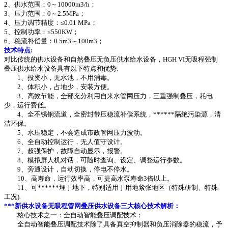
2、供水范围：0～10000m3/h；
3、压力范围：0～2.5MPa；
4、压力调节精度：≤0.01 MPa；
5、控制功率：≤550KW；
6、稳流补偿量：0.5m3～100m3；
技术特点:
对比传统的供水设备和自然叠压无负压供水给水设备，HGH VI无吸程强制
叠压供水给水设备具有以下特点和优势:
1、投资小，无水池，不用消毒。
2、体积小，占地少，安装方便。
3、高效节能，全部充分利用自来水管网压力，三重强制叠压，耗电
少，运行费低。
4、全不锈钢流道，全密封带压稳流补偿系统，******隔绝污染源，清
洁环保。
5、水压稳定，不会造成市政管网压力波动。
6、全自动控制运行，无人值守设计。
7、超强保护，故障自动显示，报警。
8、模拟屏人机对话，可随时查询、设定、调整运行参数。
9、旁通设计，自动切换，停电不停水。
10、高寿命，运行效率高，可提高水泵寿命3倍以上。
11、可******埋于地下，特别适用于用地紧张地区（特殊研制、特殊
工况).
***新供水设备无吸程管网叠压供水设备三大核心技术解析：
核心技术之一：全自动智能叠压调配技术：
全自动智能叠压调配技术除了具备真空抑制器和负压消除器的稳流，予