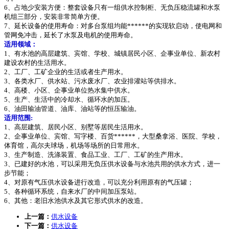
6、占地少安装方便：整套设备只有一组供水控制柜、无负压稳流罐和水泵
机组三部分，安装非常简单方便。
7、延长设备的使用寿命：对多台泵组均能******的实现软启动，使电网和
管网免冲击，延长了水泵及电机的使用寿命。
适用领域：
1、有水池的高层建筑、宾馆、学校、城镇居民小区、企事业单位、新农村
建设农村的生活用水。
2、工厂、工矿企业的生活或者生产用水。
3、各类水厂、供水站、污水废水厂、农业排灌站等供排水。
4、高楼、小区、企事业单位热水集中供水。
5、生产、生活中的冷却水、循环水的加压。
6、油田输油管道、油库、油站等的恒压输油。
适用范围:
1、高层建筑、居民小区、别墅等居民生活用水。
2、企事业单位、宾馆、写字楼、百货******，大型桑拿浴、医院、学校，
体育馆，高尔夫球场，机场等场所的日常用水。
3、生产制造、洗涤装置、食品工业、工厂、工矿的生产用水。
3、已建好的水池，可以采用无负压供水设备与水池共用的供水方式，进一
步节能；
4、对原有气压供水设备进行改造，可以充分利用原有的气压罐；
5、各种循环系统，自来水厂的中间加压泵站。
6、其他：老旧水池供水及其它形式供水的改造。
上一篇：
供水设备
下一篇：
供水设备