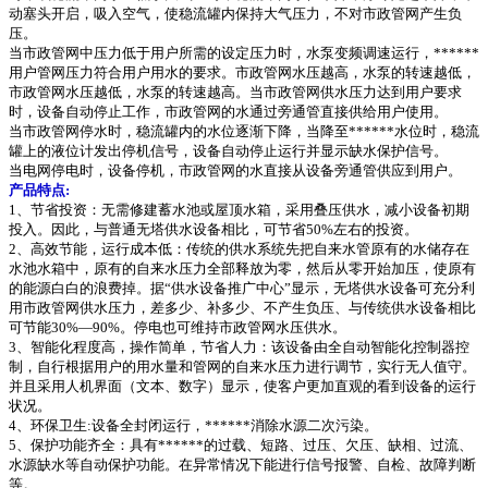
动塞头开启，吸入空气，使稳流罐内保持大气压力，不对市政管网产生负
压。
当市政管网中压力低于用户所需的设定压力时，水泵变频调速运行，******
用户管网压力符合用户用水的要求。市政管网水压越高，水泵的转速越低，
市政管网水压越低，水泵的转速越高。当市政管网供水压力达到用户要求
时，设备自动停止工作，市政管网的水通过旁通管直接供给用户使用。
当市政管网停水时，稳流罐内的水位逐渐下降，当降至******水位时，稳流
罐上的液位计发出停机信号，设备自动停止运行并显示缺水保护信号。
当电网停电时，设备停机，市政管网的水直接从设备旁通管供应到用户。
产品特点:
1、节省投资：无需修建蓄水池或屋顶水箱，采用叠压供水，减小设备初期
投入。因此，与普通无塔供水设备相比，可节省50%左右的投资。
2、高效节能，运行成本低：传统的供水系统先把自来水管原有的水储存在
水池水箱中，原有的自来水压力全部释放为零，然后从零开始加压，使原有
的能源白白的浪费掉。据“供水设备推广中心”显示，无塔供水设备可充分利
用市政管网供水压力，差多少、补多少、不产生负压、与传统供水设备相比
可节能30%—90%。停电也可维持市政管网水压供水。
3、智能化程度高，操作简单，节省人力：该设备由全自动智能化控制器控
制，自行根据用户的用水量和管网的自来水压力进行调节，实行无人值守。
并且采用人机界面（文本、数字）显示，使客户更加直观的看到设备的运行
状况。
4、环保卫生:设备全封闭运行，******消除水源二次污染。
5、保护功能齐全：具有******的过载、短路、过压、欠压、缺相、过流、
水源缺水等自动保护功能。在异常情况下能进行信号报警、自检、故障判断
等。