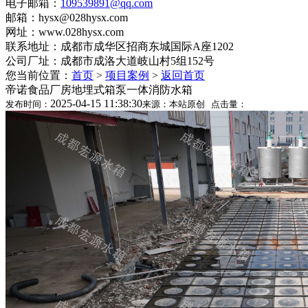
电子邮箱：
109539891@qq.com
邮箱：hysx@028hysx.com
网址：www.028hysx.com
联系地址：成都市成华区招商东城国际A座1202
公司厂址：成都市成洛大道岐山村5组152号
您当前位置：
首页
>
项目案例
>
返回首页
帝诺食品厂房地埋式箱泵一体消防水箱
2025-04-15 11:38:30
发布时间：
来源：本站原创 点击量：